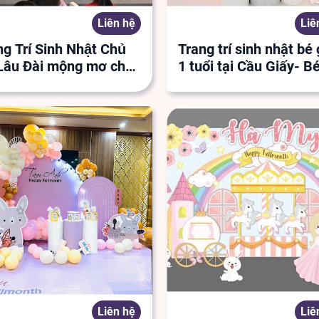
Liên hệ
Liê
g Trí Sinh Nhật Chủ
Trang trí sinh nhật bé 
 Lâu Đài mộng mơ cho
1 tuổi tại Cầu Giấy- B
Hiền Anh
Khánh Nhi
Liên hệ
Liê