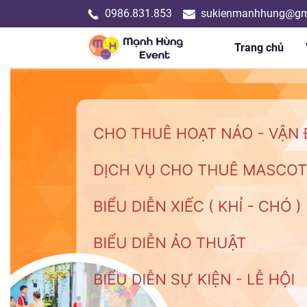
0986.831.853
sukienmanhhung@gm
Trang chủ