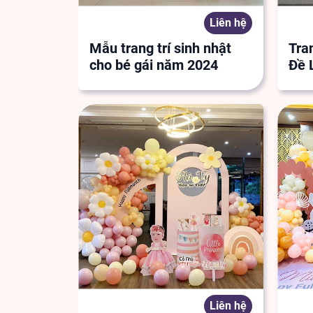
Liên hệ
Mẫu trang trí sinh nhật
Tran
cho bé gái năm 2024
Đề
bé 
Liên hệ