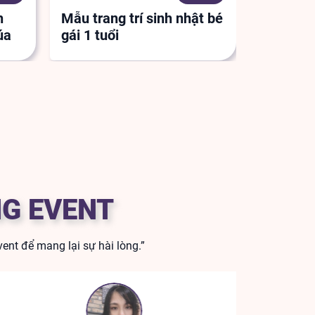
h
Mẫu trang trí sinh nhật bé
Trang tr
úa
gái 1 tuổi
Gia Hân
G EVENT
ent để mang lại sự hài lòng.”