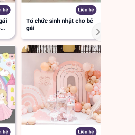
n hệ
Liên hệ
gái
Tổ chức sinh nhật cho bé
Tổ chức 
é
gái
gái
n hệ
Liên hệ