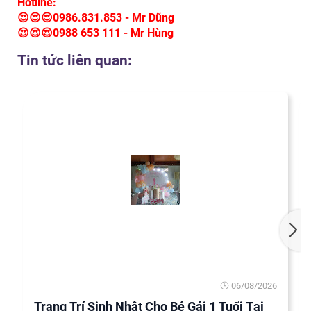
Hotline:
😍😍😍0986.831.853 - Mr Dũng
😍😍😍
0988 653 111 - Mr Hùng
Tin tức liên quan:
06/08/2026
Trang Trí Sinh Nhật Cho Bé Gái 1 Tuổi Tại