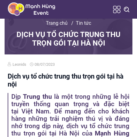
Trang chủ
/
Tin tức
DỊCH VỤ TỔ CHỨC TRUNG THU
TRỌN GÓI TẠI HÀ NỘI
Leonids
08/07/2023
Dịch vụ tổ chức trung thu trọn gói tại hà
nội
Dịp
Trung thu
là một trong những lễ hội
truyền thống quan trọng và đặc biệt
tại Việt Nam. Để mang đến cho khách
hàng những trải nghiệm thú vị và đáng
nhớ trong dịp này, dịch vụ tổ chức trung
thu trọn gói tại Hà Nội của
Mạnh Hùng