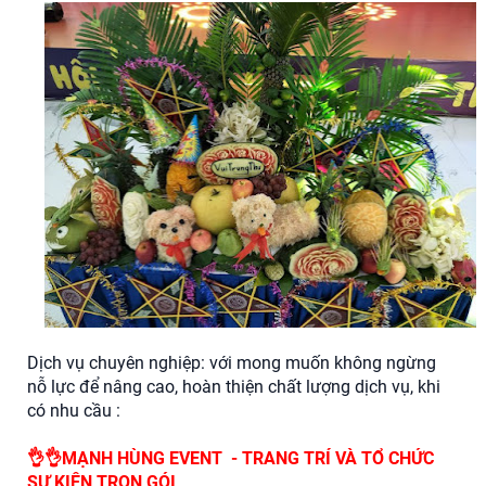
Dịch vụ chuyên nghiệp: với mong muốn không ngừng
nỗ lực để nâng cao, hoàn thiện chất lượng dịch vụ, khi
có nhu cầu :
👌👌MẠNH HÙNG EVENT - TRANG TRÍ VÀ TỔ CHỨC
SỰ KIỆN TRỌN GÓI