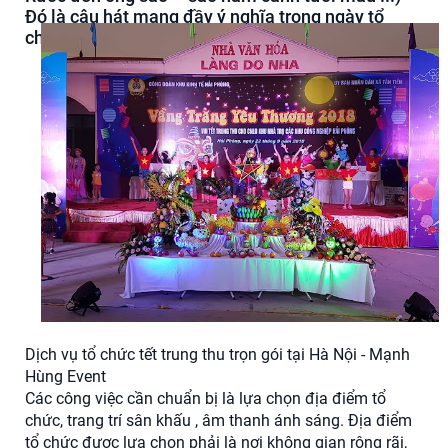
Đó là câu hát mang đầy ý nghĩa trong ngày tổ
chức trung thu cho thiếu nhi.
Dịch vụ tổ chức tết trung thu trọn gói tại Hà Nội - Mạnh
Hùng Event
Các công việc cần chuẩn bị là lựa chọn địa điểm tổ
chức, trang trí sân khấu , âm thanh ánh sáng. Địa điểm
tổ chức được lựa chọn phải là nơi không gian rộng rãi,