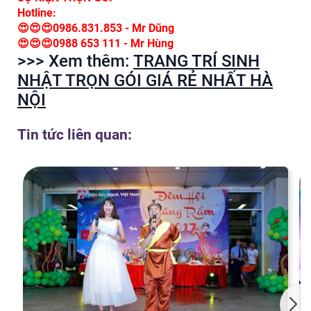
Hotline:
😍😍😍0986.831.853 - Mr Dũng
😍😍😍
0988 653 111 - Mr Hùng
>>> Xem thêm:
TRANG TRÍ SINH
NHẬT TRỌN GÓI GIÁ RẺ NHẤT HÀ
NỘI
Tin tức liên quan: