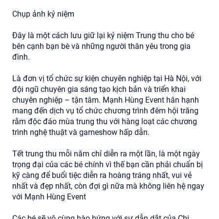
Chụp ảnh kỷ niệm
Đây là một cách lưu giữ lại kỷ niệm Trung thu cho bé
bên cạnh bạn bè và những người thân yêu trong gia
đình.
Là đơn vị tổ chức sự kiện chuyên nghiệp tại Hà Nội, với
đội ngũ chuyên gia sáng tạo kịch bản và triển khai
chuyên nghiệp – tận tâm. Mạnh Hùng Event hân hạnh
mang đến dịch vụ tổ chức chương trình đêm hội trăng
rằm độc đáo mùa trung thu với hàng loạt các chương
trình nghệ thuật và gameshow hấp dẫn.
Tết trung thu mỗi năm chỉ diễn ra một lần, là một ngày
trọng đại của các bé chính vì thế bạn cần phải chuẩn bị
kỹ càng để buổi tiệc diễn ra hoàng tráng nhất, vui vẻ
nhất và đẹp nhất, còn đợi gì nữa mà không liên hệ ngay
với Mạnh Hùng Event
Các bé sẽ vô cùng hào hứng với sự dẫn dắt của Chị