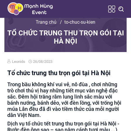
Trang chủ
/
to-chuc-su-kien
TỔ CHỨC TRUNG THU TRỌN GÓI TẠI
HÀ NỘI
Leonids
26/08/2023
Tổ chức trung thu trọn gói tại Hà Nội
Trong bầu không khí vui vẻ, nô đùa , chơi những
trò chơi thú vị hay những tiết mục văn nghệ đặc
sắc. Đêm hội trăng rằm lung linh sắc màu với
bánh nướng, bánh dẻo, với đèn lồng, với trống hội
múa Lân đều đã đi vào tiềm thức của mỗi người
dân Việt Nam.
Dịch vụ tổ chức tết trung thu trọn gói tại Hà Nội -
Rước đèn ông sao – sao năm cánh tươi màu ...)