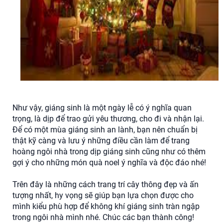
Như vậy, giáng sinh là một ngày lễ có ý nghĩa quan
trọng, là dịp để trao gửi yêu thương, cho đi và nhận lại.
Để có một mùa giáng sinh an lành, bạn nên chuẩn bị
thật kỹ càng và lưu ý những điều cần làm để trang
hoàng ngôi nhà trong dịp giáng sinh cũng như có thêm
gợi ý cho những món quà noel ý nghĩa và độc đáo nhé!
Trên đây là những cách trang trí cây thông đẹp và ấn
tượng nhất, hy vọng sẽ giúp bạn lựa chọn được cho
mình kiểu phù hợp để không khí giáng sinh tràn ngập
trong ngôi nhà mình nhé. Chúc các bạn thành công!