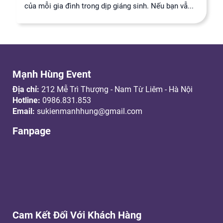
của mỗi gia đình trong dịp giáng sinh. Nếu bạn vẫ...
Mạnh Hùng Event
Địa chỉ:
212 Mễ Trì Thượng - Nam Từ Liêm - Hà Nội
Hotline:
0986.831.853
Email:
sukienmanhhung@gmail.com
Fanpage
Cam Kết Đối Với Khách Hàng