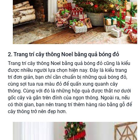
2. Trang trí cây thông Noel bằng quả bóng đỏ
Trang trí cây thông Noel bằng quả bóng đỏ cũng là kiểu
được nhiều người lựa chọn hiện nay. Đây là kiểu trang
trí đơn giản, bạn chỉ cần chuẩn bị những quả bóng đỏ,
cùng sợi tua rua màu đỏ để quấn xung quanh cây
thông. Cùng với đó là những hộp quà được thắt nơ dưới
gốc cây và gắn trên đỉnh của ngọn thông. Ngoài ra, nếu
có thời gian, bạn nên trang trí thêm hàng rào bằng gỗ để
cây thông trở nên đẹp hơn.