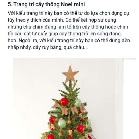
5. Trang trí cây thông Noel mini
Với kiểu trang trí này bạn có thể tự do lựa chọn dụng cụ
tùy theo ý thích của mình. Có thể kết hợp sử dụng
những chú chim đang làm tổ trên cây thông hoặc chim
bồ câu cắt từ giấy giúp cây thông trở lên sống động
hơn. Ngoài ra, với kiểu trang trí này bạn có thể dùng đèn
nhấp nháy, dây ruy băng, quả châu...