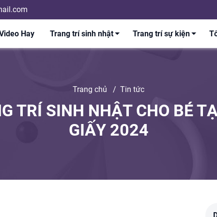
ail.com
Video Hay
Trang trí sinh nhật
Trang trí sự kiện
Tổ
Trang chủ
/
Tin tức
G TRÍ SINH NHẬT CHO BÉ TẠ
GIẤY 2024