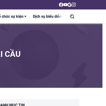
 chức sự kiện
Dịch vụ biểu diễn
Liên hệ
Tin tức
I CẦU
DANH MỤC TIN