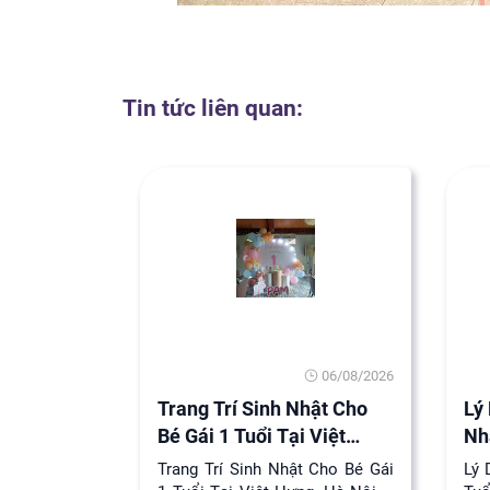
Tin tức liên quan:
06/08/2026
Trang Trí Sinh Nhật Cho
Lý
Bé Gái 1 Tuổi Tại Việt
Nh
Hưng
Trang Trí Sinh Nhật Cho Bé Gái
Lý 