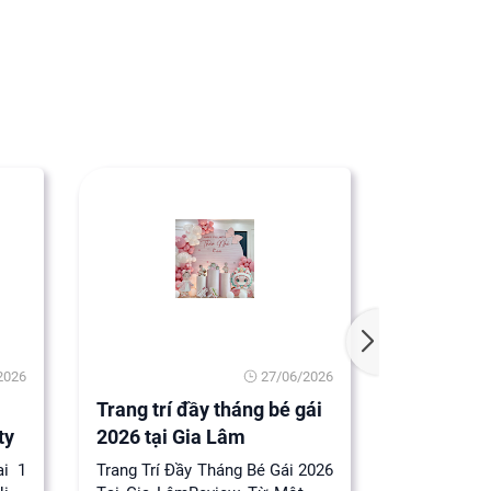
2026
27/06/2026
Trang trí đầy tháng bé gái
Lý do nên 
ty
2026 tại Gia Lâm
nhật 1 tuổ
ai 1
Trang Trí Đầy Tháng Bé Gái 2026
Lý do nên t