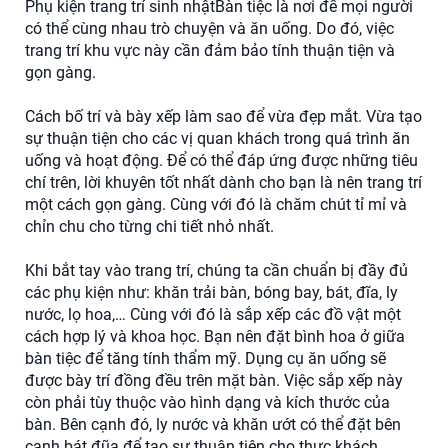
Phụ kiện trang trí sinh nhậtBàn tiệc là nơi để mọi người
có thể cùng nhau trò chuyện và ăn uống. Do đó, việc
trang trí khu vực này cần đảm bảo tính thuận tiện và
gọn gàng.
Cách bố trí và bày xếp làm sao để vừa đẹp mắt. Vừa tạo
sự thuận tiện cho các vị quan khách trong quá trình ăn
uống và hoạt động. Để có thể đáp ứng được những tiêu
chí trên, lời khuyên tốt nhất dành cho bạn là nên trang trí
một cách gọn gàng. Cùng với đó là chăm chút tỉ mỉ và
chỉn chu cho từng chi tiết nhỏ nhất.
Khi bắt tay vào trang trí, chúng ta cần chuẩn bị đầy đủ
các phụ kiện như: khăn trải bàn, bóng bay, bát, đĩa, ly
nước, lọ hoa,… Cùng với đó là sắp xếp các đồ vật một
cách hợp lý và khoa học. Bạn nên đặt bình hoa ở giữa
bàn tiệc để tăng tính thẩm mỹ. Dụng cụ ăn uống sẽ
được bày trí đồng đều trên mặt bàn. Việc sắp xếp này
còn phải tùy thuộc vào hình dạng và kích thước của
bàn. Bên cạnh đó, ly nước và khăn ướt có thể đặt bên
cạnh bát đũa để tạo sự thuận tiện cho thực khách.