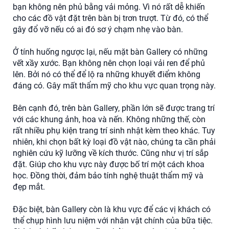
bạn không nên phủ bằng vải mỏng. Vì nó rất dễ khiến
cho các đồ vật đặt trên bàn bị trơn trượt. Từ đó, có thể
gây đổ vỡ nếu có ai đó sơ ý chạm nhẹ vào bàn.
Ở tính huống ngược lại, nếu mặt bàn Gallery có những
vết xầy xước. Bạn không nên chọn loại vải ren để phủ
lên. Bởi nó có thể để lộ ra những khuyết điểm không
đáng có. Gây mất thẩm mỹ cho khu vực quan trọng này.
Bên cạnh đó, trên bàn Gallery, phần lớn sẽ được trang trí
với các khung ảnh, hoa và nến. Không những thế, còn
rất nhiều phụ kiện trang trí sinh nhật kèm theo khác. Tuy
nhiên, khi chọn bất kỳ loại đồ vật nào, chúng ta cần phải
nghiên cứu kỹ lưỡng về kích thước. Cũng như vị trí sắp
đặt. Giúp cho khu vực này được bố trí một cách khoa
học. Đồng thời, đảm bảo tính nghệ thuật thẩm mỹ và
đẹp mắt.
Đặc biệt, bàn Gallery còn là khu vực để các vị khách có
thể chụp hình lưu niệm với nhân vật chính của bữa tiệc.