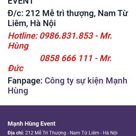
EVENT
Đ/c: 212 Mễ trì thượng, Nam Từ
Liêm, Hà Nội
Hotline: 0986.831.853 - Mr.
Hùng
0858 666 111 - Mr.
Đức
Fanpage:
Công ty sự kiện Mạnh
Hùng
Mạnh Hùng Event
Địa chỉ:
212 Mễ Trì Thượng - Nam Từ Liêm - Hà Nội