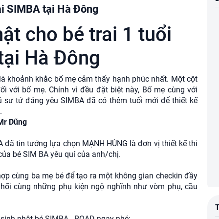
trai SIMBA tại Hà Đông
hật cho bé trai 1 tuổi
tại Hà Đông
 là khoảnh khắc bố mẹ cảm thấy hạnh phúc nhất. Một cột
 với bố mẹ. Chính vì đều đặt biệt này, Bố mẹ cùng với
 sư tử đáng yêu SIMBA đã có thêm tuổi mới để thiết kế
.
Mr Dũng
 đã tin tưởng lựa chọn MẠNH HÙNG là đơn vị thiết kế thi
t của bé SIM BA yêu quí của anh/chị.
hợp cùng ba mẹ bé để tạo ra một không gian checkin đầy
phối cùng những phụ kiện ngộ nghĩnh như vòm phụ, cầu
c sinh nhật bé SIMBA - ROAD ngay nhé: