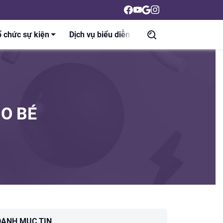
 chức sự kiện
Dịch vụ biểu diễn
Liên hệ
Tin tức
HO BÉ
DANH MỤC TIN