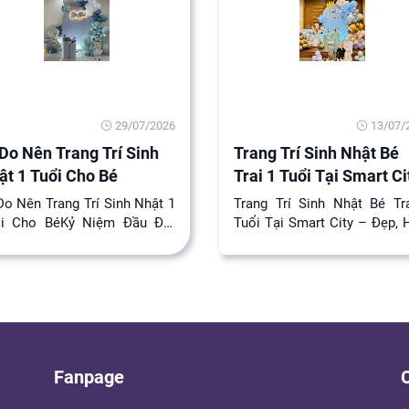
29/07/2026
13/07/
 Do Nên Trang Trí Sinh
Trang Trí Sinh Nhật Bé
ật 1 Tuổi Cho Bé
Trai 1 Tuổi Tại Smart Ci
Do Nên Trang Trí Sinh Nhật 1
Trang Trí Sinh Nhật Bé Tr
ổi Cho BéKỷ Niệm Đầu Đời
Tuổi Tại Smart City – Đẹp, 
g Nhớ- Sinh Nhật 1 Tuổi –
Đại | MẠNH HÙNG EVENTD
 Mốc Đặc ...
Vụ Trang Trí...
Fanpage