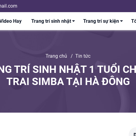
ail.com
Video Hay
Trang trí sinh nhật
Trang trí sự kiện
Tổ
Trang chủ
/
Tin tức
G TRÍ SINH NHẬT 1 TUỔI C
TRAI SIMBA TẠI HÀ ĐÔNG