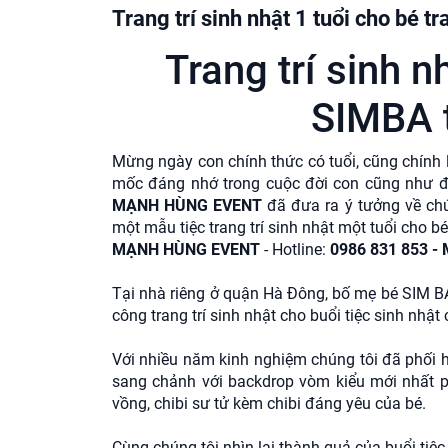
Trang trí sinh nhật 1 tuổi cho bé 
Trang trí sinh n
SIMBA 
Mừng ngày con chính thức có tuổi, cũng chính
mốc đáng nhớ trong cuộc đời con cũng như đối
MẠNH HÙNG EVENT
đã đưa ra ý tưởng về chú
một mẫu tiệc trang trí sinh nhật một tuổi cho bé
MẠNH HÙNG EVENT
- Hotline:
0986 831 853 - 
Tại nhà riêng ở quận Hà Đông, bố mẹ bé SIM BA
công trang trí sinh nhật cho buổi tiệc sinh nhậ
Với nhiều năm kinh nghiệm chúng tôi đã phối 
sang chảnh với backdrop vòm kiểu mới nhất 
vồng, chibi sư tử kèm chibi đáng yêu của bé.
Cùng chúng tôi nhìn lại thành quả của buổi tiệ