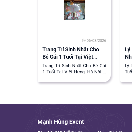
06/08/2026
Trang Trí Sinh Nhật Cho
Lý
Bé Gái 1 Tuổi Tại Việt
Nh
Hưng
Trang Trí Sinh Nhật Cho Bé Gái
Lý 
1 Tuổi Tại Việt Hưng, Hà Nội –
Tu
Tiệc Đầu Đời Cho Bé Linh Đan
Đán
(Pam) | M...
Cột
Mạnh Hùng Event