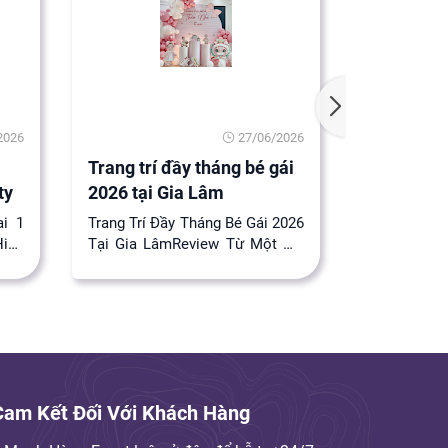
2026
27/06/2026
Trang trí đầy tháng bé gái
Lý do nên 
ty
2026 tại Gia Lâm
nhật 1 tuổ
ai 1
Trang Trí Đầy Tháng Bé Gái 2026
Lý do nên t
Hiện
Tại Gia LâmReview Từ Một Mẹ
tuổi cho b
ịch
Bỉm "Lần Đầu Làm Mẹ"Lúc mới
Cột Mốc Đầ
sinh em bé, ...
Của Bé Yê...
Cam Kết Đối Với Khách Hàng