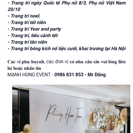
- Trang trí ngày Quốc tế Phụ nữ 8/3, Phụ nữ Việt Nam
20/10
- Trang trí noel.
- Trang trí tất niên
- Trang trí Year end party
- Trang trí, tiểu cảnh tết
- Trang trí tân niên
- Trang trí bóng kích nổ tiệc cưới, khai trương tại Hà Nội
𝐂𝐚́𝐜 𝐯𝐢̣ 𝐩𝐡𝐮̣ 𝐡𝐮𝐲𝐧𝐡, các đơn vị 𝐜𝐨́ 𝐧𝐡𝐮 𝐜𝐚̂̀𝐮 𝐱𝐢𝐧 𝐯𝐮𝐢 𝐥𝐨̀𝐧𝐠 𝐥𝐢𝐞̂𝐧
𝐡𝐞̣̂ 𝐡𝐨𝐚̣̆𝐜 𝐧𝐡𝐚̆́𝐧 𝐭𝐢𝐧
MẠNH HÙNG EVENT -
0986 831 853 - Mr Dũng