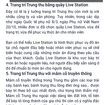
4. Trang trí Trung thu bằng quầy Live Station
Đây có lẽ là ý tưởng trang trí Trung thu còn mới lạ với
nhiều công ty và văn phòng. Tuy nhiên, trong các dịp
như ngày Quốc tế phụ nữ 8/3, ngày Phụ nữ Việt Nam
20/10, nhiều đơn vị đã chọn quầy Live Station, vừa để
trang trí, vừa để phục vụ thức ăn cho nhân viên.
Bạn có thể hiểu Live Station là hình thức phục vụ đồ ăn
tại chỗ, người đầu bếp hoặc nhân viên phục vụ sẽ chế
biến hoặc cung cấp những món ăn đúng theo yêu cầu
của thực khách. Quầy Live Station là khu vực bày trí
món ăn hoặc nguyên liệu, nơi người đầu bếp sẵn sàng ở
đó để chuẩn bị món ăn cho người dùng.
5. Trang trí Trung thu với mâm cỗ truyền thống
Mâm cỗ truyền thống trong Trung thu gồm các loại trái
cây, bánh kẹo, bánh trung thu, lồng đèn ông sao… được
bày trí theo bố cục nhất định, chú trọng tính thẩm mỹ.
Mâm cỗ Trung thu ngoài việc dâng lên đất trời, tổ tiên
để bày tỏ lòng thành của gia chủ thì còn có ý nghĩa đặc