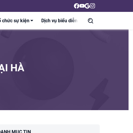
 chức sự kiện
Dịch vụ biểu diễn
Liên hệ
Tin tức
ẠI HÀ
DANH MỤC TIN