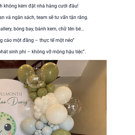
hanh không kém đặt nhà hàng cưới đâu!
ian và ngân sách, team sẽ tư vấn tận răng.
llery, bóng bay, bánh kem, chữ tên bé…
ng cáo một đằng – thực tế một nẻo”
át sinh phí – không vỡ mộng hậu tiệc”.