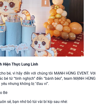
 Hiện Thực Lung Linh
g cho bé, vì hãy đến với chúng tôi MẠNH HÙNG EVENT. Với
các bé từ “tinh nghịch” đến “bánh bèo”, team MẠNH HÙNG
 yêu nhưng không bị "đau ví".
ho Bé
 sẻ, bạn nhớ bỏ túi vài bí kíp sau nhé: