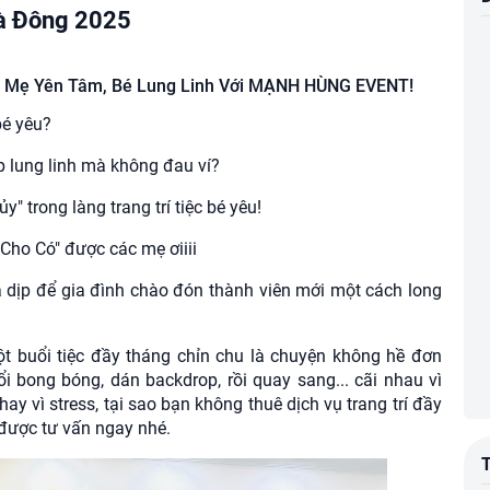
Hà Đông 2025
 – Mẹ Yên Tâm, Bé Lung Linh Với MẠNH HÙNG EVENT!
bé yêu?
ẹp lung linh mà không đau ví?
trong làng trang trí tiệc bé yêu!
ho Có" được các mẹ ơiiii
 dịp để gia đình chào đón thành viên mới một cách long
ột buổi tiệc đầy tháng chỉn chu là chuyện không hề đơn
ổi bong bóng, dán backdrop, rồi quay sang... cãi nhau vì
y vì stress, tại sao bạn không thuê dịch vụ trang trí đầy
ược tư vấn ngay nhé.